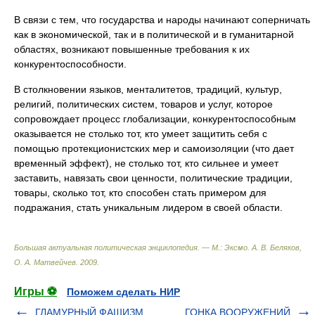
В связи с тем, что государства и народы начинают соперничать
как в экономической, так и в политической и в гуманитарной
областях, возникают повышенные требования к их
конкурентоспособности.
В столкновении языков, менталитетов, традиций, культур,
религий, политических систем, товаров и услуг, которое
сопровождает процесс глобализации, конкурентоспособным
оказывается не столько тот, кто умеет защитить себя с
помощью протекционистских мер и самоизоляции (что дает
временный эффект), не столько тот, кто сильнее и умеет
заставить, навязать свои ценности, политические традиции,
товары, сколько тот, кто способен стать примером для
подражания, стать уникальным лидером в своей области.
Большая актуальная политическая энциклопедия. — М.: Эксмо
.
А. В. Беляков,
О. А. Матвейчев
.
2009
.
Игры ⚽
Поможем сделать НИР
ГЛАМУРНЫЙ ФАШИЗМ
ГОНКА ВООРУЖЕНИЙ