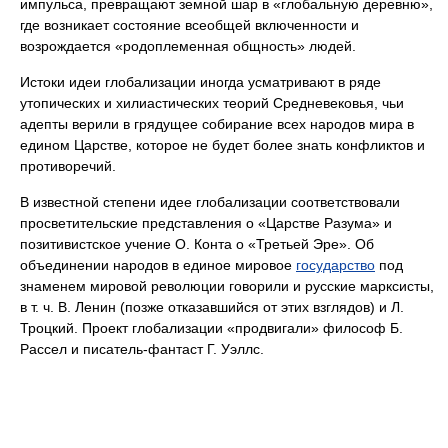
импульса, превращают земной шар в «глобальную деревню»,
где возникает состояние всеобщей включенности и
возрождается «родоплеменная общность» людей.
Истоки идеи глобализации иногда усматривают в ряде
утопических и хилиастических теорий Средневековья, чьи
адепты верили в грядущее собирание всех народов мира в
едином Царстве, которое не будет более знать конфликтов и
противоречий.
В известной степени идее глобализации соответствовали
просветительские представления о «Царстве Разума» и
позитивистское учение О. Конта о «Третьей Эре». Об
объединении народов в единое мировое
государство
под
знаменем мировой революции говорили и русские марксисты,
в т. ч. В. Ленин (позже отказавшийся от этих взглядов) и Л.
Троцкий. Проект глобализации «продвигали» философ Б.
Рассел и писатель-фантаст Г. Уэллс.