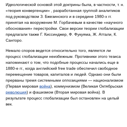
Идеологической основой этой доктрины была, в частности, т. н.
«теория конвергенции» , разработанная группой аналитиков
под руководством З. Бжезинского и в середине 1980-х гг.
принятая на вооружение М. Горбачевым в качестве «научного
обоснования» перестройки. Свои версии теории глобализации
предлагали также Г. Киссинджер, Ф. Фукуяма, Ж. Аттали, К.
Санторо.
Немало споров ведется относительно того, является ли
процесс глобализации неизбежным. Противники этого тезиса
напоминают о том, что подобные процессы начались еще в
1880-е гг., когда английский free trade обеспечил свободное
перемещение товаров, капиталов и людей. Однако они были
прерваны тремя системными оппозициями — национализмом
(Первая мировая
война
), коммунизмом (Великая Октябрьская
революция
) и фашизмом (Вторая мировая война). В
результате процесс глобализации был остановлен на целый
век.