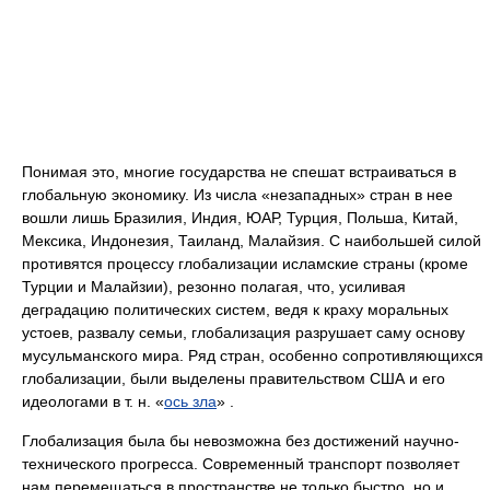
Понимая это, многие государства не спешат встраиваться в
глобальную экономику. Из числа «незападных» стран в нее
вошли лишь Бразилия, Индия, ЮАР, Турция, Польша, Китай,
Мексика, Индонезия, Таиланд, Малайзия. С наибольшей силой
противятся процессу глобализации исламские страны (кроме
Турции и Малайзии), резонно полагая, что, усиливая
деградацию политических систем, ведя к краху моральных
устоев, развалу семьи, глобализация разрушает саму основу
мусульманского мира. Ряд стран, особенно сопротивляющихся
глобализации, были выделены правительством США и его
идеологами в т. н. «
ось зла
» .
Глобализация была бы невозможна без достижений научно-
технического прогресса. Современный транспорт позволяет
нам перемещаться в пространстве не только быстро, но и